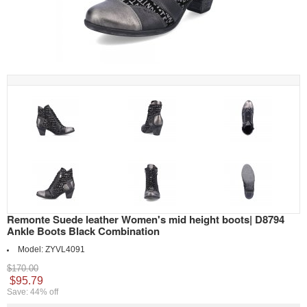
Remonte Suede leather Women's mid height boots| D8794
Ankle Boots Black Combination
Model:
ZYVL4091
$170.00
$95.79
Save: 44% off