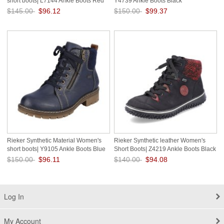
short boots| L7144 Ankle Boots Red
Y4739 Ankle Boots Black
Combination
$145.00
$96.12
$150.00
$99.37
Save: 34% off
Save: 34% off
Rieker Synthetic Material Women's
Rieker Synthetic leather Women's
short boots| Y9105 Ankle Boots Blue
Short Boots| Z4219 Ankle Boots Black
Combination
$150.00
$96.11
$140.00
$94.08
Save: 36% off
Save: 33% off
Log In
My Account