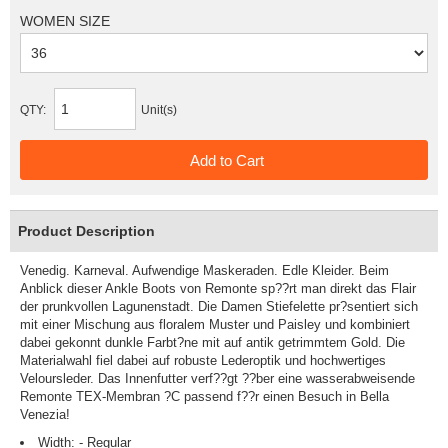
WOMEN SIZE
QTY:
Unit(s)
Product Description
Venedig. Karneval. Aufwendige Maskeraden. Edle Kleider. Beim
Anblick dieser Ankle Boots von Remonte sp??rt man direkt das Flair
der prunkvollen Lagunenstadt. Die Damen Stiefelette pr?sentiert sich
mit einer Mischung aus floralem Muster und Paisley und kombiniert
dabei gekonnt dunkle Farbt?ne mit auf antik getrimmtem Gold. Die
Materialwahl fiel dabei auf robuste Lederoptik und hochwertiges
Veloursleder. Das Innenfutter verf??gt ??ber eine wasserabweisende
Remonte TEX-Membran ?C passend f??r einen Besuch in Bella
Venezia!
Width: - Regular